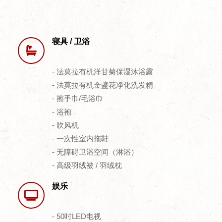
寝具 / 卫浴
- 法莫拉有机洋甘菊保湿沐浴露
- 法莫拉有机金盏花净化洗发精
- 擦手巾/毛浴巾
- 浴袍
- 吹风机
- 一次性室内拖鞋
- 无障碍卫浴空间（淋浴）
- 高级羽绒被 / 羽绒枕
娱乐
- 50吋LED电视