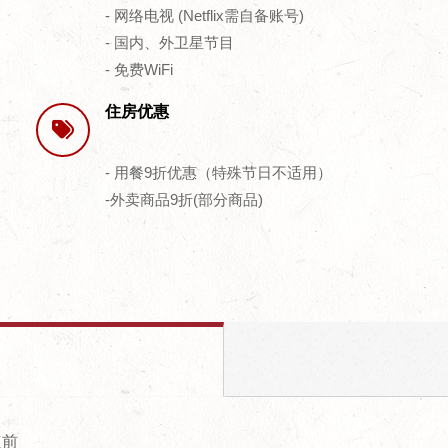
- 网络电视 (Netflix需自备账号)
- 国内、外卫星节目
- 免费WiFi
住房优惠
- 用餐9折优惠（特殊节日不适用）
-外卖商品9折(部分商品)
点前