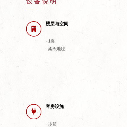
设备说明
楼层与空间
- 1楼
- 柔织地毯
客房设施
- 冰箱