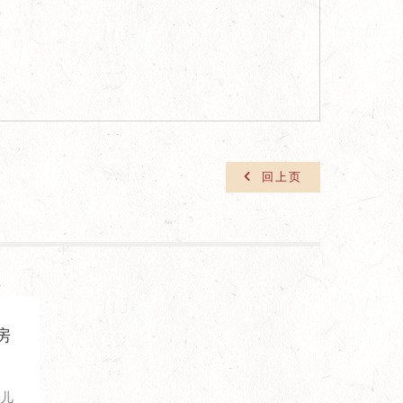
回上页
房
鸟儿