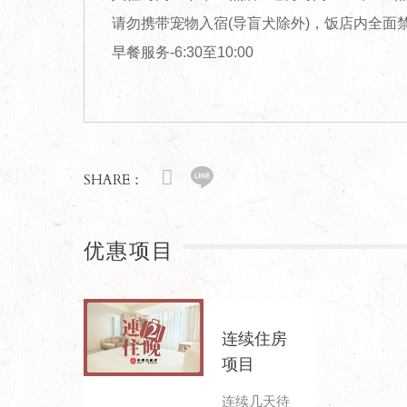
请勿携带宠物入宿(导盲犬除外)，饭店内全面
早餐服务-6:30至10:00
SHARE：
优惠项目
连续住房
项目
连续几天待