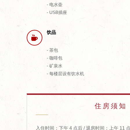
- 电水壶
- USB插座
饮品
- 茶包
- 咖啡包
- 矿泉水
- 每楼层设有饮水机
住房须知
入住时间：下午 4 点后 / 退房时间：上午 11 