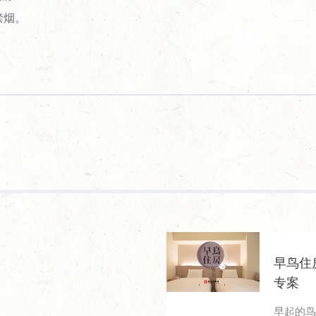
禁烟。
早鸟住
专案
早起的