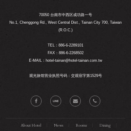
70050 台南市中西区成功路一号
No.1, Chenggong Rd., West Central Dist., Tainan City 700, Taiwan
(R.O.C.)
TEL：886-6-2289101
FAX：886-6-2268502
E-MAIL：hotel-tainan@hotel-tainan.com.tw
观光旅馆营业执照号码：交观宿字第1529号
About Hotel
News
Rooms
Dining