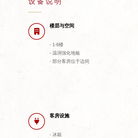
设备说明
楼层与空间
- 1-6楼
- 温润強化地板
- 部分客房位于边间
客房设施
- 冰箱