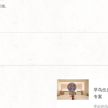
禁烟。
早鸟住
专案
早起的