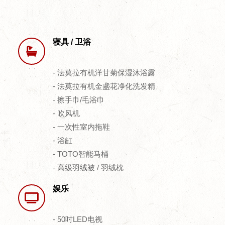
寝具 / 卫浴
- 法莫拉有机洋甘菊保湿沐浴露
- 法莫拉有机金盏花净化洗发精
- 擦手巾/毛浴巾
- 吹风机
- 一次性室内拖鞋
- 浴缸
- TOTO智能马桶
- 高级羽绒被 / 羽绒枕
娱乐
- 50吋LED电视