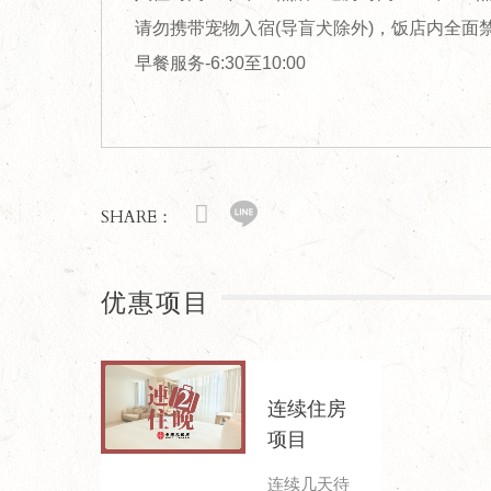
请勿携带宠物入宿(导盲犬除外)，饭店内全面
早餐服务-6:30至10:00
SHARE：
优惠项目
连续住房
项目
连续几天待