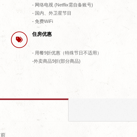
- 网络电视 (Netflix需自备账号)
- 国内、外卫星节目
- 免费WiFi
住房优惠
- 用餐9折优惠（特殊节日不适用）
-外卖商品9折(部分商品)
点前