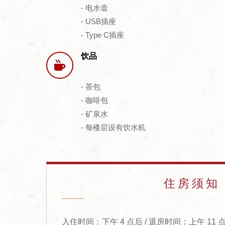
- 电水壶
- USB插座
- Type C插座
饮品
- 茶包
- 咖啡包
- 矿泉水
- 每楼层设有饮水机
住房须知
入住时间：下午 4 点后 / 退房时间：上午 11 