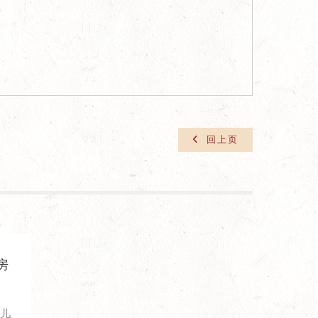
回上页
房
鸟儿