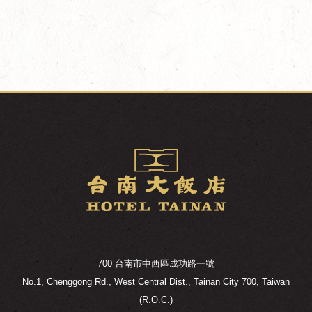
700 台南市中西區成功路一號
No.1, Chenggong Rd., West Central Dist., Tainan City 700, Taiwan
(R.O.C.)