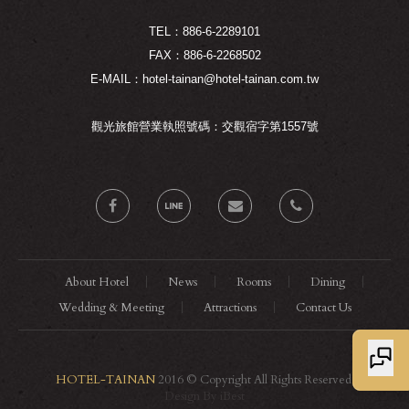
TEL：886-6-2289101
FAX：886-6-2268502
E-MAIL：hotel-tainan@hotel-tainan.com.tw
觀光旅館營業執照號碼：交觀宿字第1557號
About Hotel
News
Rooms
Dining
Wedding & Meeting
Attractions
Contact Us
HOTEL-TAINAN
2016 © Copyright All Rights Reserved.
Design By iBest