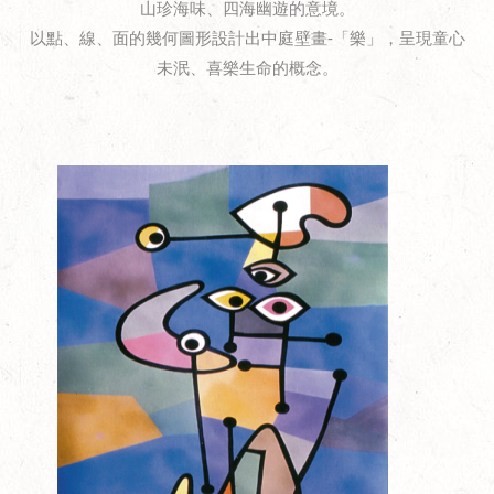
山珍海味、四海幽遊的意境。
以點、線、面的幾何圖形設計出中庭壁畫-「樂」，呈現童心
未泯、喜樂生命的概念。