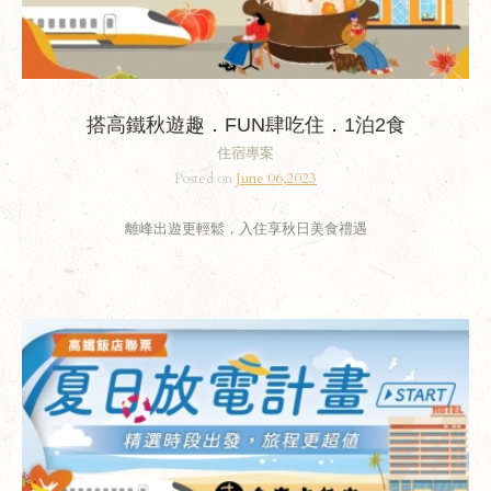
搭高鐵秋遊趣．FUN肆吃住．1泊2食
住宿專案
Posted on
June 06,2023
離峰出遊更輕鬆，入住享秋日美食禮遇