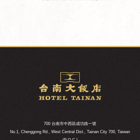
700 台南市中西區成功路一號
No.1, Chenggong Rd., West Central Dist., Tainan City 700, Taiwan
(R.O.C.)