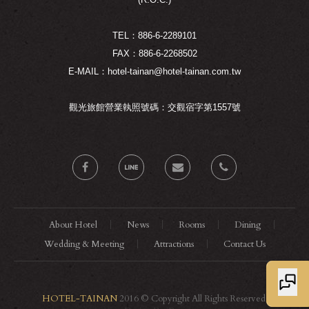
TEL：886-6-2289101
FAX：886-6-2268502
E-MAIL：hotel-tainan@hotel-tainan.com.tw
觀光旅館營業執照號碼：交觀宿字第1557號
About Hotel
News
Rooms
Dining
Wedding & Meeting
Attractions
Contact Us
HOTEL-TAINAN
2016 © Copyright All Rights Reserved.