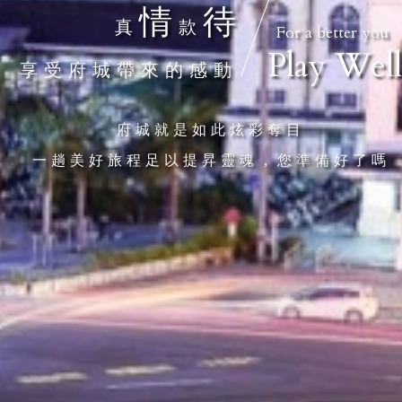
情
待
真
款
For a better you
Play Wel
享受府城帶來的感動
府城就是如此炫彩奪目
一趟美好旅程足以提昇靈魂，您準備好了嗎