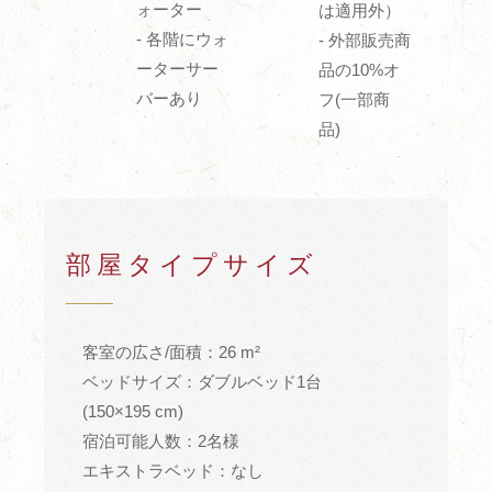
ォーター
は適用外）
- 各階にウォ
- 外部販売商
ーターサー
品の10%オ
バーあり
フ(一部商
品)
部屋タイプサイズ
客室の広さ/面積：26 m²
ベッドサイズ：ダブルベッド1台
(150×195 cm)
宿泊可能人数：2名様
エキストラベッド：なし