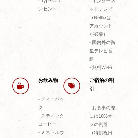
- Type-Cコ
- インターネ
ンセント
ットテレビ
（Netflixは
アカウント
が必要）
- 国内外の衛
星テレビ番
組
- 無料Wi-Fi
お飲み物
ご宿泊の割
引
- ティーバッ
ク
- お食事の際
- スティック
には10%オ
コーヒー
フの割引
- ミネラルウ
（特別祝日