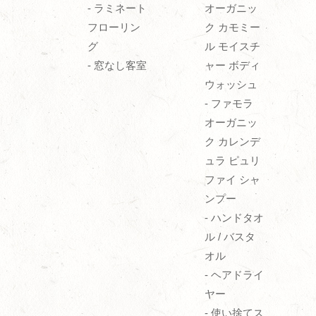
- ラミネート
オーガニッ
フローリン
ク カモミー
グ
ル モイスチ
- 窓なし客室
ャー ボディ
ウォッシュ
- ファモラ
オーガニッ
ク カレンデ
ュラ ピュリ
ファイ シャ
ンプー
- ハンドタオ
ル / バスタ
オル
- ヘアドライ
ヤー
- 使い捨てス