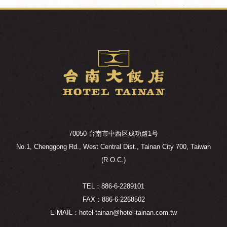
70050 台南市中西区成功路1号
No.1, Chenggong Rd., West Central Dist., Tainan City 700, Taiwan
(R.O.C.)
TEL：886-6-2289101
FAX：886-6-2268502
E-MAIL：hotel-tainan@hotel-tainan.com.tw