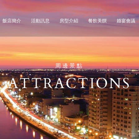
飯店簡介
活動訊息
房型介紹
餐飲美饌
婚宴會議
周邊景點
ATTRACTIONS