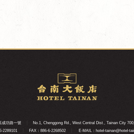
西區成功路一號
No.1, Chenggong Rd., West Central Dist., Tainan City 700
6-2289101
FAX：886-6-2268502
E-MAIL：hotel-tainan@hotel-tai