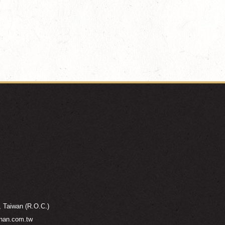
, Taiwan (R.O.C.)
nan.com.tw