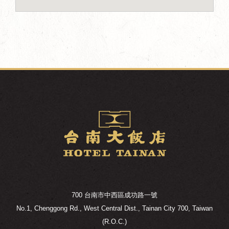
700 台南市中西區成功路一號
No.1, Chenggong Rd., West Central Dist., Tainan City 700, Taiwan
(R.O.C.)