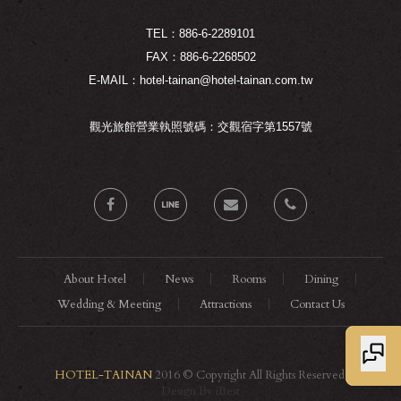
TEL：886-6-2289101
FAX：886-6-2268502
E-MAIL：hotel-tainan@hotel-tainan.com.tw
觀光旅館營業執照號碼：交觀宿字第1557號
About Hotel
News
Rooms
Dining
Wedding & Meeting
Attractions
Contact Us
HOTEL-TAINAN
2016 © Copyright All Rights Reserved.
Design By iBest