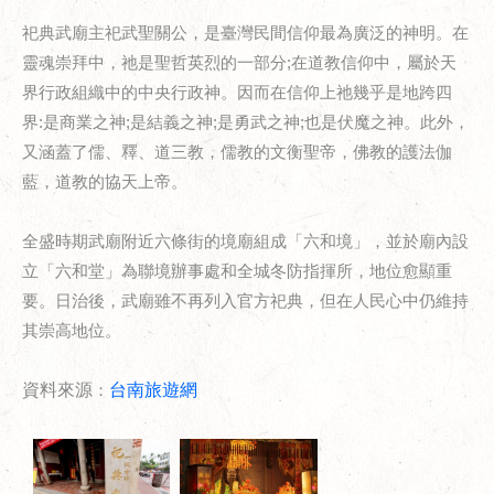
祀典武廟主祀武聖關公，是臺灣民間信仰最為廣泛的神明。在
靈魂崇拜中，祂是聖哲英烈的一部分
;
在道教信仰中，屬於天
界行政組織中的中央行政神。因而在信仰上祂幾乎是地跨四
界
:
是商業之神
;
是結義之神
;
是勇武之神
;
也是伏魔之神。此外，
又涵蓋了儒、釋、道三教，儒教的文衡聖帝，佛教的護法伽
藍，道教的協天上帝。
全盛時期武廟附近六條街的境廟組成「六和境」，並於廟內設
立「六和堂」為聯境辦事處和全城冬防指揮所，地位愈顯重
要。日治後，武廟雖不再列入官方祀典，但在人民心中仍維持
其崇高地位。
資料來源
：
台南旅遊網