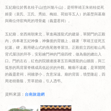
五妃廟位於舊名桂子山
(
也叫魁斗山
)
，是明寧靖王朱術桂從死
姬妾（袁氏、王氏、秀姑、梅姐、荷姐等五人）的墓塋與墓廟
與兩位侍宦殉死的埋骨處（義靈君祠）。
五妃廟，坐西南朝東北，單進兩護龍式的建築，單開門的正殿
內，供奉著五妃神像，神像後的背牆上，鑲著「寧靖王從死五
妃墓」碑，殿用硬山式的燕尾翹脊屋頂。正殿前立四柱歇山馬
背式屋頂的拜亭，安彩繪門神的門扇四樘，做為廟的總出入
口。門的左右，紅色的院牆連接著五百兩護龍的山牆面，與三
弧形的馬背屋脊構成高低起伏的外觀。離廟不遠處，是單開間
的義靈君祠，祠雖渺小，含意深遠。廟的背面，墳塋隆起，四
周老樹垂蔭，芳草碧綠，引人憑弔。
資料來源：
台南旅遊網