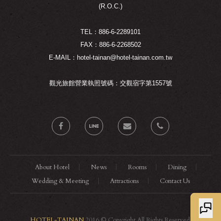
(R.O.C.)
TEL：886-6-2289101
FAX：886-6-2268502
E-MAIL：hotel-tainan@hotel-tainan.com.tw
觀光旅館營業執照號碼：交觀宿字第1557號
About Hotel
News
Rooms
Dining
Wedding & Meeting
Attractions
Contact Us
HOTEL-TAINAN
2016 © Copyright All Rights Reserved.