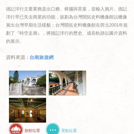
德記洋行主要業務是出口糖、樟腦與茶葉，並輸入鴉片。德記
洋行早已失去商業的功能，規劃為台灣開拓史料蠟像館以蠟像
展出台灣早期生活樣貌；台灣開拓史料蠟像館在西元
2001
年規
劃了『時空走廊』，將德記洋行的歷史、成長軌跡以圖片資料
的展示。
資料來源
：
台南旅遊網
旅館位置
景點位置