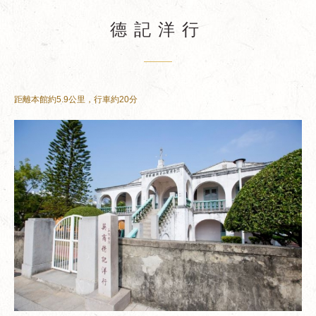
德記洋行
距離本館約5.9公里，行車約20分