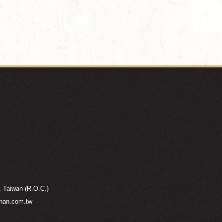
, Taiwan (R.O.C.)
nan.com.tw